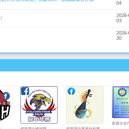
彰師大合
隊
線西國中棒球隊
線西國中薰風絲竹團