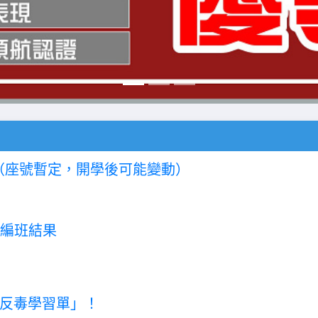
（座號暫定，開學後可能變動）
型編班結果
反毒學習單」！