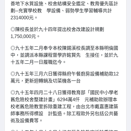
善地下水質設施、校舍結構安全鑑定、教育優先區計
劃─充實學校教 學設備、弱勢學生學習輔導共計
2314000元。
◎陳校長並於九十四年提出校舍改建設計規劃
1,750,000元。
◎九十五年二月奉令本校陳錫溪校長調至本縣明倫國
中，並調派本縣課程督學許銘賢先 生接任，並於九
十五年二月一日履職迄今。
◎九十五年三月六日獲得縣府午餐廚房設備補助款12
萬元，更新迴轉鍋及切菜機各一台
◎九十五年四月二十八日獲得教育部「國民中小學老
舊危險校舍整建計畫」6294萬4仟 元補助款辦理本
校老舊危險教室拆除重建工程，由台北市戴嘉惠建築
師事務所得標設 計監造。除工程款外另包括公共藝
術及設備費等。