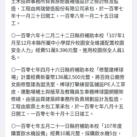
土木技師事務所負責原耐震補強設計之檢討修及監
造，工程由崗瑞營造股份有限公司承包，於一百零七
年十一月三十日開工，一百零八年一月二十五日竣
工。
◎一百零六年十二月二十二日縣府補助本校「107年1
月至12月本縣所屬中小學提升校園安全維護配置校園
安全人力」經費51萬9,396元整，進用校園保全人員1
名。
◎一百零七年四月十六日縣府補助本校「修整建棒球
場」計畫經費新臺幣136萬2,500元整，將百姓公廟旁
女廁修整建為盥洗室、棒球打擊練習區鋪設PE人工草
皮、運動場補土與植草及教職員生車棚棒球圍網棚架
修繕，由張益霖建築師事務所負責規劃設計及監造，
工程由宸鼎土木包工業承包，於一百零七年八月十五
日開工，一百零七年十月十三日竣工。
◎一百零七年五月二十一日縣府補助本校「107年度
購置飲水機設備」經費10萬元整，採購飲水機5台，