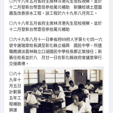
◎六十八年五月省府主席林洋港先生蒞校視察，並於
十二月發新台幣壹佰參拾萬元補助 新購校填土暨圍
牆及改善排水工程，該工程於六十九年八月完工。
◎六十八年五月省府主席林洋港先生蒞校視察，並於
十二月發新台幣壹佰參拾萬元補助
◎六十九年八月十一日奉省府69府人字第七七四一六
號令謝瑞章校長調至彰化縣立福興 國民中學，所遺
職務調派雲林縣立口湖國民中學校長鄭正棠接任；新
舊任校長並於八 月廿一日在彰化縣政府會議室舉行
交接典禮。
◎六十
九年十
月五日
計劃第
五年工
程補助
興建