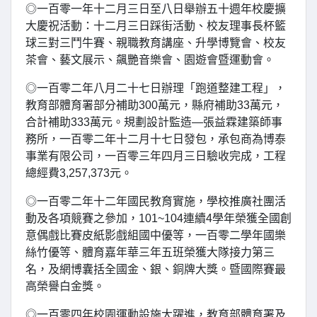
◎一百零一年十二月三日至八日舉辦五十週年校慶擴
大慶祝活動：十二月三日踩街活動、校友理事長杯籃
球三對三鬥牛賽、親職教育講座、升學博覽會、校友
茶會、藝文展示、飆艷音樂會、園遊會暨運動會。
◎一百零二年八月二十七日辦理「跑道整建工程」，
教育部體育署部分補助300萬元，縣府補助33萬元，
合計補助333萬元。規劃設計監造—張益霖建築師事
務所，一百零二年十二月十七日發包，承包商為博泰
事業有限公司，一百零三年四月三日驗收完成，工程
總經費3,257,373元。
◎一百零二年十二年國民教育實施，學校推廣社團活
動及各項競賽之參加，101~104連續4學年榮獲全國創
意偶戲比賽皮紙影戲組國中優等，一百零二學年國樂
絲竹優等、體育嘉年華三年五班榮獲大隊接力第三
名，及網博囊括全國金、銀、銅牌大獎。暨國際賽最
高榮譽白金獎。
◎一百零四年校園運動設施大躍進，教育部體育署及