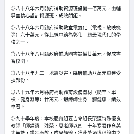
◎八十八年六月縣府補助資源班設備一佰萬元，由輔
導室精心設計資源班，成效頗鉅。
◎八十八年六月縣府補助教室電氣化（電視、放映機
等）六十萬元，從此線中躋為彰化 縣最現代化的學
校之一。
◎八十八年八月縣政府補助圖書設備廿萬元，促成書
香校園。
◎八十八年九二一地震災害，縣府補助八萬元重建受
損部份。
◎八十九年六月縣府補助體育設備器材（爬竿、單
槓、健身器等）廿萬元，鍛練師生身 體健康，績效
卓著。
◎九十學年度：本校體育組夏吉令組長榮獲特殊優良
教師「師鐸獎」殊榮，夏老師以四 十年寒暑作育英
才無數，犧牲奉獻，成果輝煌，獲此獎項堪稱線中之