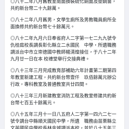
◎八十二年八月舊教室南面換裝硫化銅面及塑鋼窗，
共約新台幣二十九餘萬。
◎八十二年八月舊男，女學生廁所及男教職員廁所全
面換修共約新台幣七十餘萬元。
◎八十二年九月六日奉省府人二字第一七二九九號令
仇桂庭校長調長彰化縣立二水國民 中學，所遺職務
調派台中市立崇德國中教師楊清煌接任，于八十二年
九月廿一日在本 校禮堂舉行交接典禮。
◎八十三年三月完成教育部補助六年計畫第二期第四
年教室新建工程，共約新台幣壹仟 玖佰餘萬元辦公
行政，專科教室及普通教室共廿四間。
◎八十三年三月新建教室消防工程及教室修建共約新
台幣七百五十餘萬元。
◎八十五年三月十一日八五府人二字第一四六二七一
號令調台中縣順天國民中學，所遺 職務由苗栗縣立
文英國民中學校長林金城調派本校，並於八十五年三