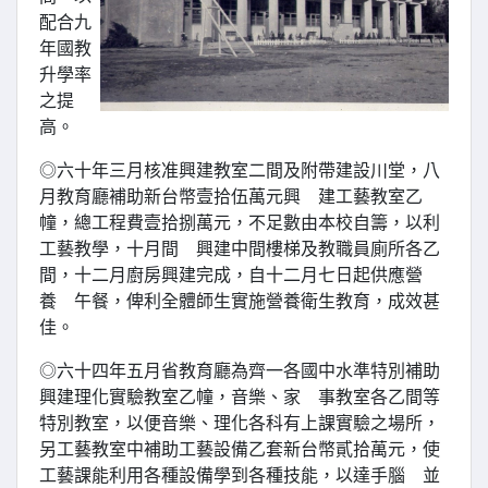
配合九
年國教
升學率
之提
高。
◎六十年三月核准興建教室二間及附帶建設川堂，八
月教育廳補助新台幣壹拾伍萬元興 建工藝教室乙
幢，總工程費壹拾捌萬元，不足數由本校自籌，以利
工藝教學，十月間 興建中間樓梯及教職員廁所各乙
間，十二月廚房興建完成，自十二月七日起供應營
養 午餐，俾利全體師生實施營養衛生教育，成效甚
佳。
◎六十四年五月省教育廳為齊一各國中水準特別補助
興建理化實驗教室乙幢，音樂、家 事教室各乙間等
特別教室，以便音樂、理化各科有上課實驗之場所，
另工藝教室中補助工藝設備乙套新台幣貳拾萬元，使
工藝課能利用各種設備學到各種技能，以達手腦 並