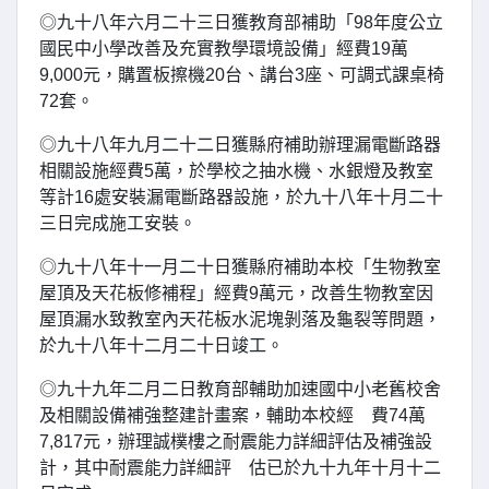
◎九十八年六月二十三日獲教育部補助「98年度公立
國民中小學改善及充實教學環境設備」經費19萬
9,000元，購置板擦機20台、講台3座、可調式課桌椅
72套。
◎九十八年九月二十二日獲縣府補助辦理漏電斷路器
相關設施經費5萬，於學校之抽水機、水銀燈及教室
等計16處安裝漏電斷路器設施，於九十八年十月二十
三日完成施工安裝。
◎九十八年十一月二十日獲縣府補助本校「生物教室
屋頂及天花板修補程」經費9萬元，改善生物教室因
屋頂漏水致教室內天花板水泥塊剝落及龜裂等問題，
於九十八年十二月二十日竣工。
◎九十九年二月二日教育部輔助加速國中小老舊校舍
及相關設備補強整建計畫案，輔助本校經 費74萬
7,817元，辦理誠樸樓之耐震能力詳細評估及補強設
計，其中耐震能力詳細評 估已於九十九年十月十二