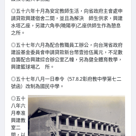
◎五十六年十月為安定教師生活，向省政府主會處申
請貸款興建宿舍二間，並且為解決 師生供求，興建
水塔乙座，另建六角亭(曉陽亭)乙座供師生作為憩息
之所。
◎五十七年六月為配合教職員工辦公，向台灣省政府
建設基金委員會申請貸款新台幣壹拾伍萬元，不足數
自籌配合興建綜合辦公室乙幢，另為健全體育教學，
興建籃球場乙 所。
◎五十七年八月一日奉令（57.8.2彰府教中學第七二
號函）改制為國民中學。
◎五十
八年六
月奉准
興建教
室二
間，以