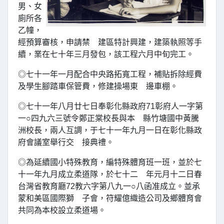
男、女
廁所各
乙幢，
經預算審核，申請禁 建區特計興建，建築執照等手
續，業在七十年三月發包，該工程六月中旬完工。
◎七十一年一月配合中央路拓寬工程，補貼拆除經費
及學生腳踏車保管費，修建操場東 邊車棚。
◎七十一年八月廿七日奉彰化縣政府71彰府人一字第
一○四九六三號令鄭正棠校長與本 縣竹塘國中黃騰
洲校長，兩人互調，于七十一年九月一日在彰化縣政
府會議室舉行交 接典禮。
◎為延續國小特殊教育，編特殊體育班一班，並於七
十一年九月成立柔道隊，於七十二 年元月十二日春
台灣省教育廳72教六字第八九一○八函准成立。並承
蒙和美區國際獅 子會，符耀億織造公司及鄉體育會
共同為本校設立柔道場。