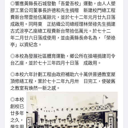
◎響應黃縣長石城發動「吾愛吾校」運動，由人人塑
膠工業公司董事長許德和先生捐贈 新建校門總工程
費新台幣壹拾伍萬餘元，並於七十二年元月廿九日落
成啟用。同時東 正紡織公司總經理林榮祿先生捐建
古式涼亭乙座總工程費新台幣拾伍萬元。於七十二
年二月廿六日落成使用，並由黃縣長命名為，「榮祿
亭」以資紀念。
◎本校為發展社區體育運動，鄉公所在操場捐建司令
台乙座，並於七十三年四月十日落 成啟用。
◎本校六年計劃工程由政府補助六十萬供普通教室屋
頂修繕工程，業於七十二年九月卅 日完工，使破舊
之教室有煥然一新之感。
◎本校
創校已
廿多年
之久，
學生用