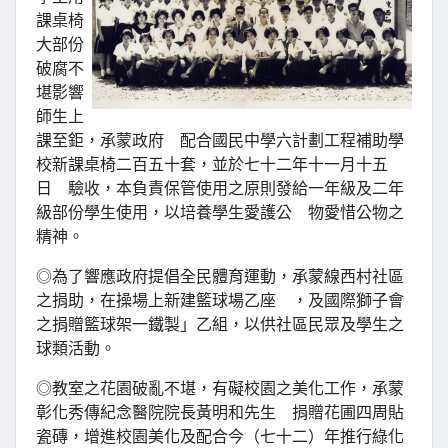
課桌椅
大部份
破腐不
堪影響
師生上
課至鉅，承蒙政府 配合國民中學六計劃工程補助學
校新課桌椅二百五十套，並於七十二年十一月十五
日 驗收，本負責保管使用之原則發給一年級及二年
級部份學生使用，以培養學生愛護公 物愛惜公物之
精神。
◎為了響應政府提倡全民體育運動，承蒙線西村社區
之捐助，在操場上新建籃球場乙座 ，及國際獅子會
之捐贈籃球架一鐵製」乙組，以供社區民眾及學生之
球類活動。
◎教室之花園破亂不堪，有礙校園之美化工作，承蒙
彰化秀傳紀念醫院院長黃明和先生 捐贈花圃四周貼
瓷磚，增進校園美化及配合今（七十二）年推行綠化