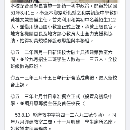
本校配合呂縣長實施一鄉鎮一初中政策，開辦於民國
51年8月1日，奉派本鄉籍彰化縣之和美初級中學教師
黃雄文兼籌備主任，首先利用和美初中名義招生112
人，並借用線西國小教室正式上課，承蒙上級長官，
地方各機關首長及地方熱心教育人士全力支援與協
助，始得初具規模僅設教導組與事務組。
◎五十二年四月一日新建校舍破土典禮建築教室六
間，並於九月招生二班學生人數為一 三五人，全校
班級數為四班。
◎五十三年三月十五日舉行新舍落成典禮，遷入新校
舍上課。
◎五十三年七月廿日奉准獨立正式（設置為初級中
學，並調升原籌備主任為首任校長〈
53.8.1〉彰府教中字第四一二六九三號令函），同
年八月興建教室二間，十一月興建 學生廁所乙座，
設教導處與事務處。