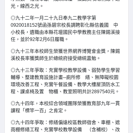
光，線西之光。
◎九十二年一月二十九日奉九二教學字第
0920018152號函孫碧宗校長調聘彰化縣信義國 中
小校長，遺職由本縣花壇國民中學教務主任陳錫溪接
任，並於92年2月6日履職。
◎九十三年本校師生榮獲世界網界博覽會金獎，陳錫
溪校長率獲獎師生於總統府接受總統嘉勉。
◎九十三年爭取：充實學校教學設備、弱勢學生學習
輔導、整建教育設施計畫─廁所修 繕、無障礙校園
環境改善工程、充實午餐設備、教學大樓屋頂防水工
程、課桌椅及置 物櫃、教室照明共計2897540元。
◎九十四年，本校綜合領域團隊榮獲教育部九年一貫
課程「標竿一百」之肯定。
◎九十四年爭取：修繕偏遠校區教師宿舍、車棚、遮
雨棚修繕工程、充實學校教學設備 （含補校）、改