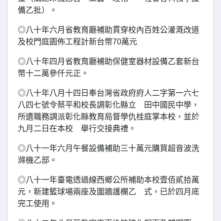
備乙批）。
◎八十年六月省教育廳補助貫穿校內百姓公灌溉改道
及校門庭園佈工程計新台幣70萬元
◎八十年四月省教育廳補助保健室器材設備乙套新台
幣十二萬參仟元正。
◎八十年八月十四日奉台灣省政府府人二字第一六七
八四七號令蔡平和校長調彰化縣立 田中國民中學，
所遺職務調派彰化縣教育局督學仇桂庭掌本校，並於
九月二日在本校 舉行交接典禮。
◎八十一年六月午餐設備補助三十萬元購買超音波洗
滌機乙部。
◎八十一年臺電透過線西鄉公所補助本校壹佰貳拾萬
元，新建籃球場兩座及圍牆護欄乙 式，已於四月底
完工使用。