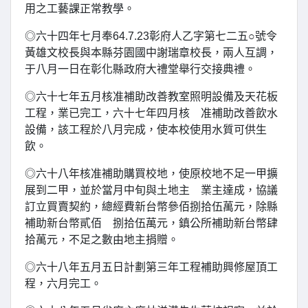
用之工藝課正常教學。
◎六十四年七月奉64.7.23彰府人乙字第七二五○號令
黃雄文校長與本縣芬園國中謝瑞章校長，兩人互調，
于八月一日在彰化縣政府大禮堂舉行交接典禮。
◎六十七年五月核准補助改善教室照明設備及天花板
工程，業已完工，六十七年四月核 准補助改善飲水
設備，該工程於八月完成，使本校使用水質可供生
飲。
◎六十八年核准補助購買校地，使原校地不足一甲擴
展到二甲，並於當月中旬與土地主 業主達成，協議
訂立買賣契約，總經費新台幣參佰捌拾伍萬元，除縣
補助新台幣貳佰 捌拾伍萬元，鎮公所補助新台幣肆
拾萬元，不足之數由地主捐贈。
◎六十八年五月五日計劃第三年工程補助興修屋頂工
程，六月完工。