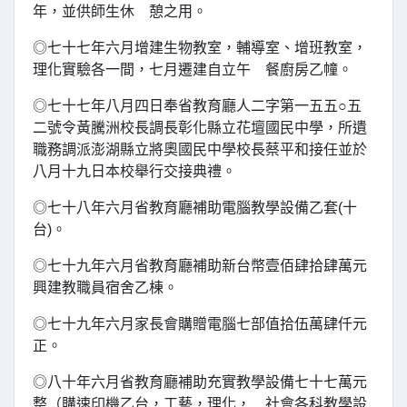
年，並供師生休 憩之用。
◎七十七年六月增建生物教室，輔導室、增班教室，
理化實驗各一間，七月遷建自立午 餐廚房乙幢。
◎七十七年八月四日奉省教育廳人二字第一五五○五
二號令黃騰洲校長調長彰化縣立花壇國民中學，所遺
職務調派澎湖縣立將奧國民中學校長蔡平和接任並於
八月十九日本校舉行交接典禮。
◎七十八年六月省教育廳補助電腦教學設備乙套(十
台)。
◎七十九年六月省教育廳補助新台幣壹佰肆拾肆萬元
興建教職員宿舍乙棟。
◎七十九年六月家長會購贈電腦七部值拾伍萬肆仟元
正。
◎八十年六月省教育廳補助充實教學設備七十七萬元
整（購速印機乙台，工藝，理化， 社會各科教學設